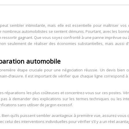
peut sembler intimidante, mais elle est essentielle pour maîtriser vos 
e nombreux automobilistes se sentent démunis. Pourtant, avec les bonnes
’en ressortir gagnant. Que vous soyez confronté à une panne imprévue o
non seulement de réaliser des économies substantielles, mais aussi d’
éparation automobile
première étape cruciale pour une négociation réussie. Un devis bien con
 main-d’œuvre. Il est important de vérifier que chaque ligne correspond à
es réparations les plus coûteuses et concentrez-vous sur ces postes. Véri
ez pas à demander des explications sur les termes techniques ou les in
fications sans utiliser de jargon excessif.
 Bien qu’ils puissent sembler avantageux à première vue, assurez-vous q
c celui des interventions individuelles pour vérifier s’il y a un réel avanta