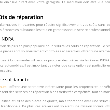
 de dialogue direct avec votre garagiste. La médiation doit être vue 
oûts de réparation
alternatives innovantes pour réduire significativement vos coûts sans c
s économies substantielles tout en garantissant un service professionnel
u INDRA
ption de plus en plus populaire pour réduire les coûts de réparation. Le r
Ces pièces sont soigneusement contrôlées et garanties, offrant une alter
z pas à lui demander s’il peut se procurer des pièces via le réseau IND
s automobiles. Il est important de noter que cette option est particulière
cessaire.
me solidarauto
rauto
, offrent une alternative intéressante pour les propriétaires de vé
sent des services de réparation à des tarifs très compétitifs, tout en ma
lifiés et utilise des pièces de qualité, mais fonctionne avec une struct
s traditionnels. De plus, ces ateliers ont souvent une mission sociale, o