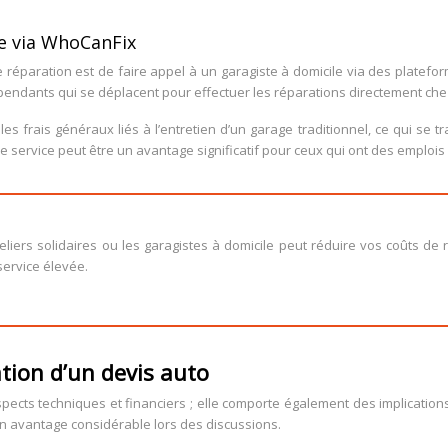
le via WhoCanFix
 réparation est de faire appel à un garagiste à domicile via des platef
endants qui se déplacent pour effectuer les réparations directement chez 
 frais généraux liés à l’entretien d’un garage traditionnel, ce qui se tra
r ce service peut être un avantage significatif pour ceux qui ont des emploi
ateliers solidaires ou les garagistes à domicile peut réduire vos coûts 
service élevée.
ation d’un devis auto
spects techniques et financiers ; elle comporte également des implication
n avantage considérable lors des discussions.