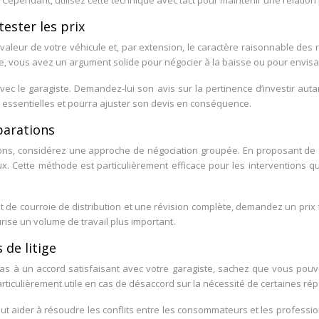
s. Cependant, utilisez cette technique avec tact pour maintenir une relation
ester les prix
 valeur de votre véhicule et, par extension, le caractère raisonnable des 
, vous avez un argument solide pour négocier à la baisse ou pour envisa
vec le garagiste. Demandez-lui son avis sur la pertinence d’investir aut
 essentielles et pourra ajuster son devis en conséquence.
parations
tions, considérez une approche de négociation groupée. En proposant de 
x. Cette méthode est particulièrement efficace pour les interventions q
 de courroie de distribution et une révision complète, demandez un prix fo
curise un volume de travail plus important.
 de litige
 pas à un accord satisfaisant avec votre garagiste, sachez que vous pouv
rticulièrement utile en cas de désaccord sur la nécessité de certaines répa
ut aider à résoudre les conflits entre les consommateurs et les profession