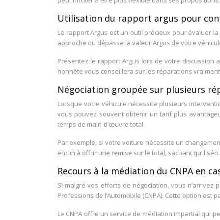
peut l’inciter à être plus flexible dans ses proposition
Utilisation du rapport argus pour cont
Le rapport Argus est un outil précieux pour évaluer la
approche ou dépasse la valeur Argus de votre véhicule
Présentez le rapport Argus lors de votre discussion a
honnête vous conseillera sur les réparations vraiment
Négociation groupée sur plusieurs ré
Lorsque votre véhicule nécessite plusieurs interven
vous pouvez souvent obtenir un tarif plus avantageu
temps de main-d’œuvre total.
Par exemple, si votre voiture nécessite un changement
enclin à offrir une remise sur le total, sachant qu’il sé
Recours à la médiation du CNPA en cas
Si malgré vos efforts de négociation, vous n’arrivez
Professions de l’Automobile (CNPA). Cette option est pa
Le CNPA offre un service de médiation impartial qui pe