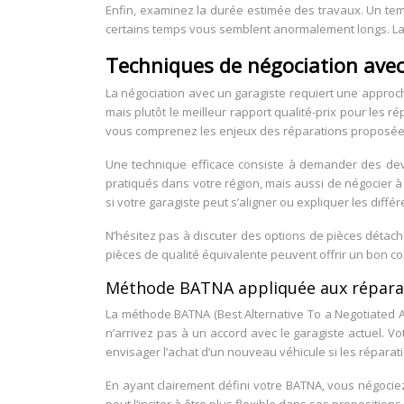
Enfin, examinez la durée estimée des travaux. Un temp
certains temps vous semblent anormalement longs. La t
Techniques de négociation avec
La négociation avec un garagiste requiert une approche
mais plutôt le meilleur rapport qualité-prix pour les
vous comprenez les enjeux des réparations proposée
Une technique efficace consiste à demander des dev
pratiqués dans votre région, mais aussi de négocier à
si votre garagiste peut s’aligner ou expliquer les différ
N’hésitez pas à discuter des options de pièces détach
pièces de qualité équivalente peuvent offrir un bon com
Méthode BATNA appliquée aux répara
La méthode BATNA (Best Alternative To a Negotiated Agr
n’arrivez pas à un accord avec le garagiste actuel. V
envisager l’achat d’un nouveau véhicule si les réparat
En ayant clairement défini votre BATNA, vous négocie