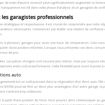
s de main-d’œuvre excessif peut significativement augmenter la facture 
ransparence est clé dans cette phase d’analyse, et un garagiste de confia
 les garagistes professionnels
 stratégique et respectueuse. Il est crucial de comprendre que votre objec
 réparations nécessaires. Commencez par établir une relation de confianc
s.
is à plusieurs garages pour avoir une base de comparaison. Cela vous 
 partir d’une position informée. Lorsque vous présentez ces devis concur
ences de prix.
ées. Les pièces d’origine sont souvent plus chères, mais pas toujours néc
promis entre coût et performance. Cette flexibilité peut ouvrir la porte à 
tions auto
eement) est un outil puissant dans la négociation d’un devis auto. Elle co
otre BATNA pourrait être un devis plus avantageux d’un autre garage, la 
ions s’avèrent trop coûteuses.
z à partir d’une position de force. Vous pouvez alors communiquer au gar