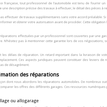
loi française, tout professionnel de l’automobile est tenu de fournir un 
re une description précise des travaux à effectuer, le détail des pièces à
ut pas effectuer de travaux supplémentaires sans votre accord préalable. 
informer et obtenir votre autorisation avant de procéder. Cette obligatio
 réparations effectuées par un professionnel sont couvertes par une gar
e. N’hésitez pas à mentionner cette garantie lors de vos négociations, 
t les délais de réparation. Un retard important dans la livraison de vo
placement. Ces aspects juridiques peuvent constituer des leviers de né
cas de désagrément.
timation des réparations
çon dont nous abordons les réparations automobiles. De nombreux outil
à comparer les offres des différents garages. Ces ressources numérique
lage ou allogarage