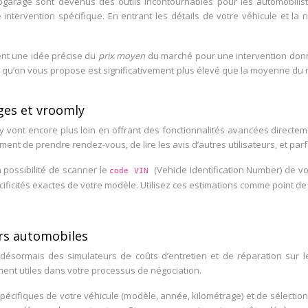
llogarage sont devenus des outils incontournables pour les automobili
 intervention spécifique. En entrant les détails de votre véhicule et l
ent une idée précise du
prix moyen
du marché pour une intervention donn
evis qu’on vous propose est significativement plus élevé que la moyenne 
ges et vroomly
 vont encore plus loin en offrant des fonctionnalités avancées directe
ent de prendre rendez-vous, de lire les avis d’autres utilisateurs, et par
 possibilité de scanner le
(Vehicle Identification Number) de vo
code VIN
cificités exactes de votre modèle. Utilisez ces estimations comme point d
rs automobiles
sormais des simulateurs de coûts d’entretien et de réparation sur leur
ent utiles dans votre processus de négociation.
spécifiques de votre véhicule (modèle, année, kilométrage) et de sélectio