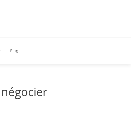
e
Blog
 négocier