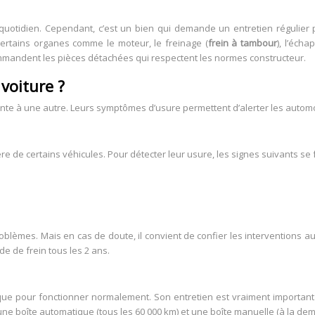
 quotidien. Cependant, c’est un bien qui demande un entretien régulier 
rtains organes comme le moteur, le freinage (
frein à tambour
), l’écha
mandent les pièces détachées qui respectent les normes constructeur.
voiture ?
te à une autre. Leurs symptômes d’usure permettent d’alerter les automob
re de certains véhicules. Pour détecter leur usure, les signes suivants se
oblèmes. Mais en cas de doute, il convient de confier les interventions aux
ide de frein tous les 2 ans.
ue pour fonctionner normalement. Son entretien est vraiment important
une boîte automatique (tous les 60 000 km) et une boîte manuelle (à la d