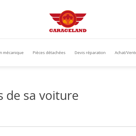
on mécanique
Pièces détachées
Devis réparation
Achat/Vent
s de sa voiture