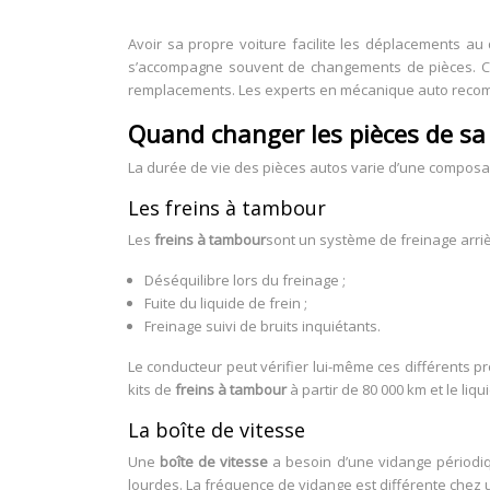
Avoir sa propre voiture facilite les déplacements au
s’accompagne souvent de changements de pièces. Ce
remplacements. Les experts en mécanique auto recom
Quand changer les pièces de sa 
La durée de vie des pièces autos varie d’une composan
Les freins à tambour
Les
freins à tambour
sont un système de freinage arriè
Déséquilibre lors du freinage ;
Fuite du liquide de frein ;
Freinage suivi de bruits inquiétants.
Le conducteur peut vérifier lui-même ces différents pr
kits de
freins à tambour
à partir de 80 000 km et le liqu
La boîte de vitesse
Une
boîte de vitesse
a besoin d’une vidange périodiq
lourdes. La fréquence de vidange est différente chez 