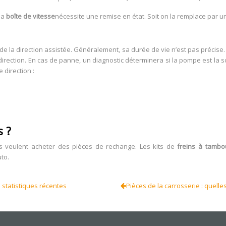
la
boîte de vitesse
nécessite une remise en état. Soit on la remplace par une
e la direction assistée. Généralement, sa durée de vie n’est pas précise.
 direction. En cas de panne, un diagnostic déterminera si la pompe est l
 direction :
s ?
ls veulent acheter des pièces de rechange. Les kits de
freins à tambo
to.
 statistiques récentes
Pièces de la carrosserie : quelle